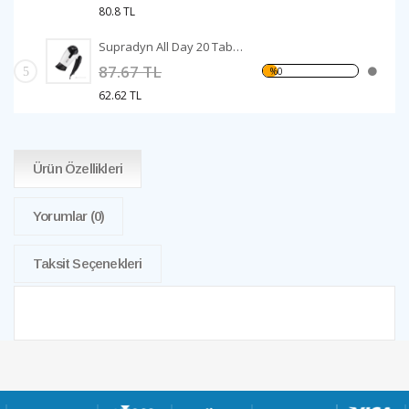
80.8 TL
Supradyn All Day 20 Tablet
87.67 TL
5
%0
62.62 TL
Ürün Özellikleri
Yorumlar
(0)
Taksit Seçenekleri