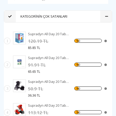
KATEGORİNİN ÇOK SATANLARI
Supradyn All Day 20 Tablet
120.19 TL
1
%0
85.85 TL
Supradyn All Day 20 Tablet
91.91 TL
2
%0
65.65 TL
Supradyn All Day 20 Tablet
50.9 TL
3
%0
36.36 TL
Supradyn All Day 20 Tablet
113.12 TL
4
%0